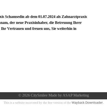
axis Schamsedin ab dem 01.07.2024 als Zahnarztpraxis
am, der neue Praxisinhaber, die Betreuung Ihrer
hr Vertrauen und freuen uns, Sie weiterhin in
© 2026 CitySmilee Made by ASAP Marketing
Wayback Downloader.
This is a website recovered by the free version of the